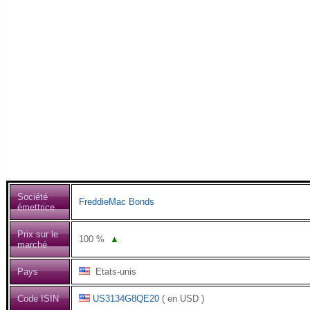
Société
FreddieMac Bonds
émettrice
Prix sur le
100
%
▲
marché
Pays
Etats-unis
Code ISIN
US3134G8QE20
( en USD )