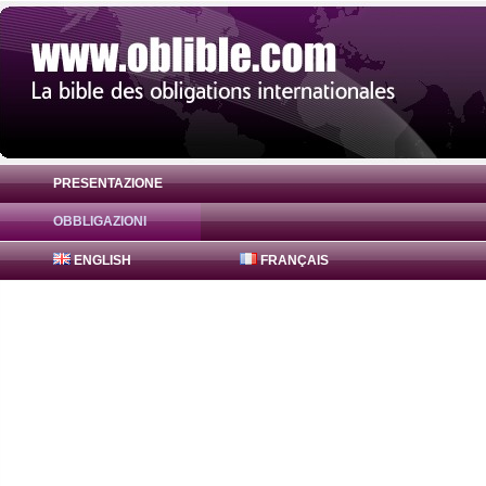
PRESENTAZIONE
OBBLIGAZIONI
Obbligazione FreddieMac Bonds 1.3% ( U
ENGLISH
FRANÇAIS