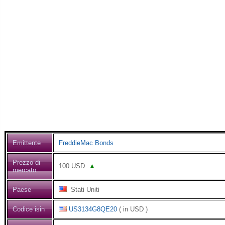
Emittente
FreddieMac Bonds
Prezzo di
100
USD
▲
mercato
Paese
Stati Uniti
Codice isin
US3134G8QE20
( in USD )