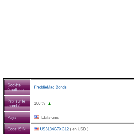
Société
FreddieMac Bonds
émettrice
Prix sur le
100
%
▲
marché
Pays
Etats-unis
Code ISIN
US3134G7XG12
( en USD )