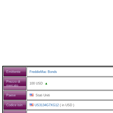
Emittente
FreddieMac Bonds
Prezzo di
100
USD
▲
mercato
Paese
Stati Uniti
Codice isin
US3134G7XG12
( in USD )