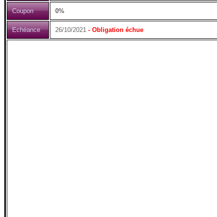
Coupon
0%
Echéance
26/10/2021
- Obligation échue