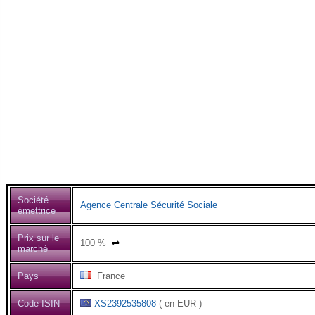
Société
Agence Centrale Sécurité Sociale
émettrice
Prix sur le
100
%
⇌
marché
Pays
France
Code ISIN
XS2392535808
( en EUR )