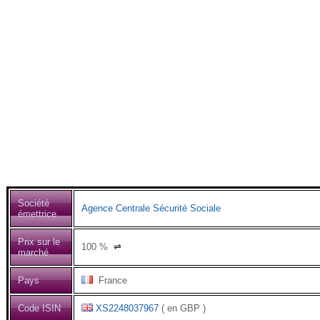
Société
Agence Centrale Sécurité Sociale
émettrice
Prix sur le
100
%
⇌
marché
Pays
France
Code ISIN
XS2248037967
( en GBP )