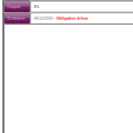
Coupon
0%
Echéance
06/12/2020
- Obligation échue