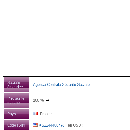
Société
Agence Centrale Sécurité Sociale
émettrice
Prix sur le
100
%
⇌
marché
Pays
France
Code ISIN
XS2244406778
( en USD )