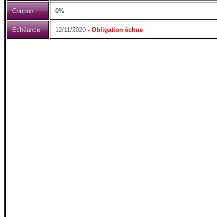
Coupon
0%
Echéance
12/11/2020
- Obligation échue