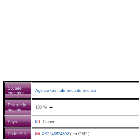
Société
Agence Centrale Sécurité Sociale
émettrice
Prix sur le
100
%
⇌
marché
Pays
France
Code ISIN
XS2243824302
( en GBP )