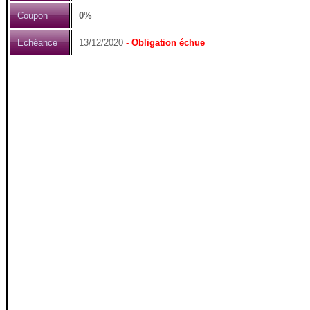
Coupon
0%
Echéance
13/12/2020
- Obligation échue