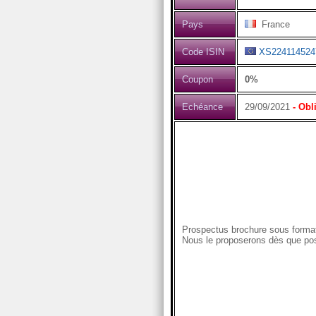
Pays
France
Code ISIN
XS224114524
Coupon
0%
Echéance
29/09/2021
- Obl
Prospectus brochure sous format
Nous le proposerons dès que pos