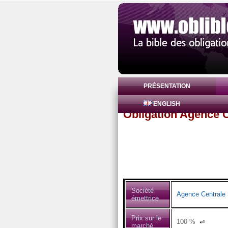
PRÉSENTATION
ENGLISH
Obligation Agence C
Société
Agence Centrale 
émettrice
Prix sur le
100
%
⇌
marché