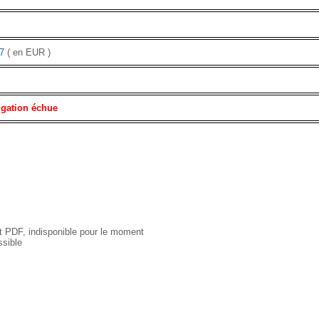
7
( en EUR )
igation échue
 PDF, indisponible pour le moment
sible