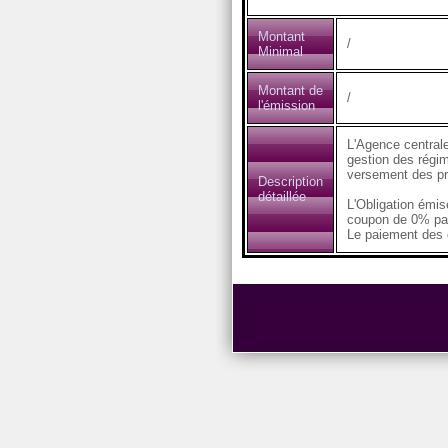
Montant
/
Minimal
Montant de
/
l'émission
L'Agence centrale
gestion des régim
versement des pr
Description
détaillée
L'Obligation émi
coupon de 0% pa
Le paiement des c