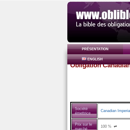
PRÉSENTATION
ENGLISH
Obligation Canadia
Société
Canadian Imperia
émettrice
Prix sur le
100
%
⇌
marché