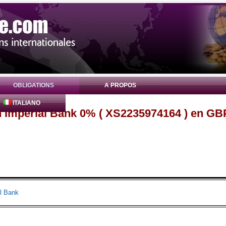
OBLIGATIONS
A PROPOS
ITALIANO
n Imperial Bank 0% ( XS2235974164 ) en GB
l Bank