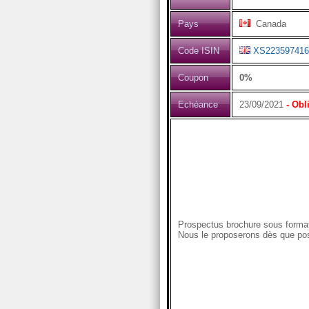
Pays
Canada
Code ISIN
XS223597416
Coupon
0%
Echéance
23/09/2021
- Obl
Prospectus brochure sous format
Nous le proposerons dès que pos