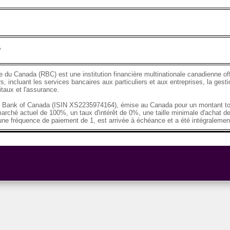
P
 du Canada (RBC) est une institution financière multinationale canadienne o
s, incluant les services bancaires aux particuliers et aux entreprises, la gesti
taux et l'assurance.
al Bank of Canada (ISIN XS2235974164), émise au Canada pour un montant to
arché actuel de 100%, un taux d'intérêt de 0%, une taille minimale d'achat 
une fréquence de paiement de 1, est arrivée à échéance et a été intégraleme