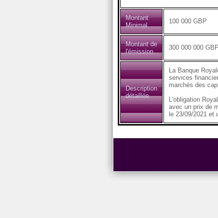
Montant
100 000 GBP
Minimal
Montant de
300 000 000 GB
l'émission
La Banque Royale
services financier
marchés des capi
Description
détaillée
L'obligation Roy
avec un prix de m
le 23/09/2021 et 