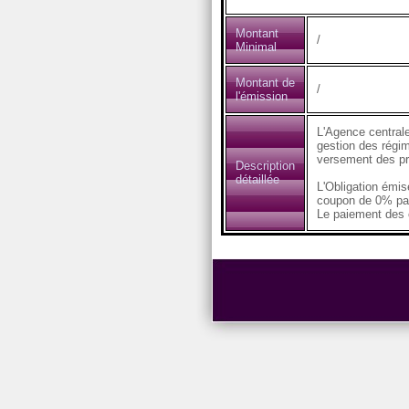
Montant
/
Minimal
Montant de
/
l'émission
L'Agence centrale
gestion des régim
versement des pr
Description
détaillée
L'Obligation émi
coupon de 0% pa
Le paiement des c