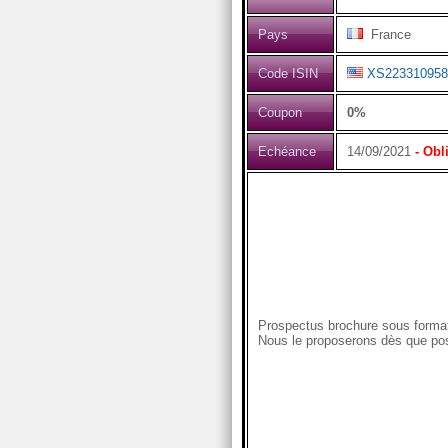
Pays
France
Code ISIN
XS223310958
Coupon
0%
Echéance
14/09/2021
- Obl
Prospectus brochure sous format
Nous le proposerons dès que pos