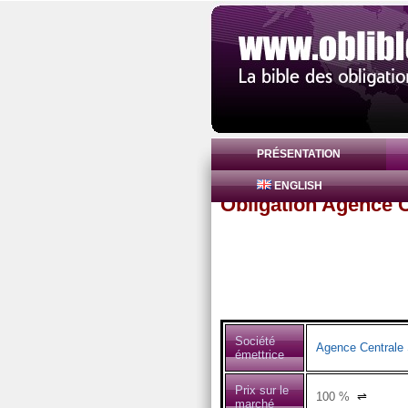
PRÉSENTATION
ENGLISH
Obligation Agence C
Société
Agence Centrale 
émettrice
Prix sur le
100
%
⇌
marché