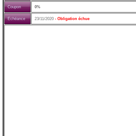
Coupon
0%
Echéance
23/11/2020
- Obligation échue