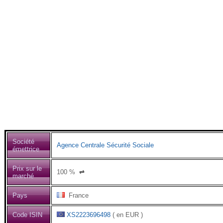
Société
Agence Centrale Sécurité Sociale
émettrice
Prix sur le
100
%
⇌
marché
Pays
France
Code ISIN
XS2223696498
( en EUR )