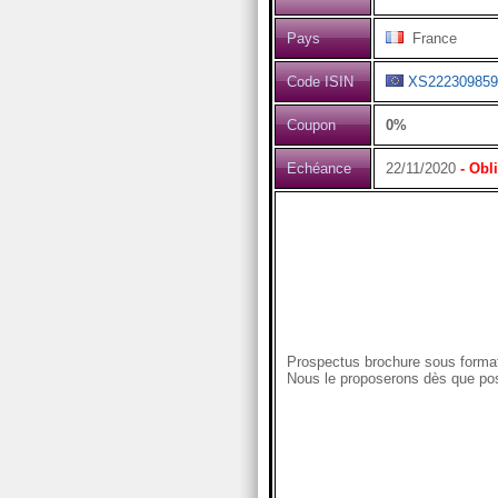
Pays
France
Code ISIN
XS222309859
Coupon
0%
Echéance
22/11/2020
- Obl
Prospectus brochure sous format
Nous le proposerons dès que pos