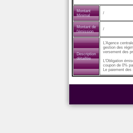
Montant
/
Minimal
Montant de
/
l'émission
L'Agence centrale
gestion des régim
versement des pr
Description
détaillée
L'Obligation émi
coupon de 0% pa
Le paiement des c