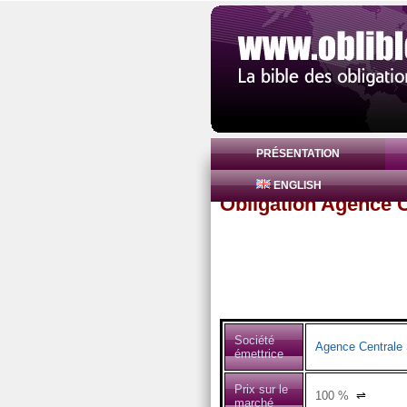
PRÉSENTATION
ENGLISH
Obligation Agence C
Société
Agence Centrale 
émettrice
Prix sur le
100
%
⇌
marché