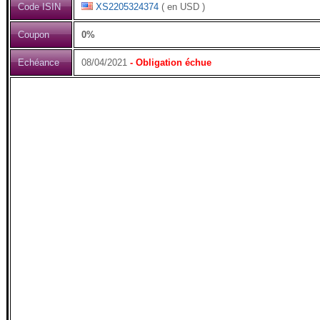
Code ISIN
XS2205324374
( en USD )
Coupon
0%
Echéance
08/04/2021
- Obligation échue