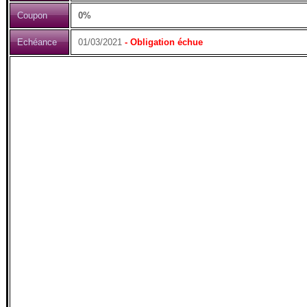
Coupon
0%
Echéance
01/03/2021
- Obligation échue