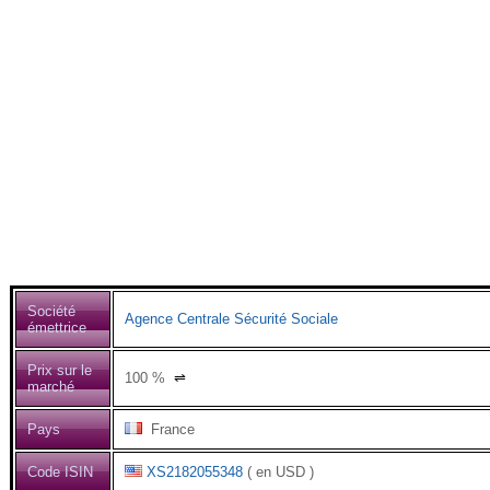
Société
Agence Centrale Sécurité Sociale
émettrice
Prix sur le
100
%
⇌
marché
Pays
France
Code ISIN
XS2182055348
( en USD )