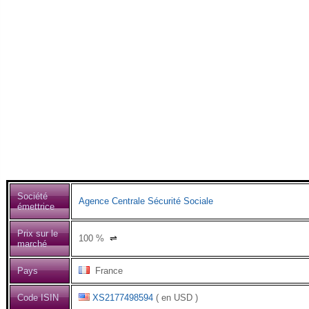
Société
Agence Centrale Sécurité Sociale
émettrice
Prix sur le
100
%
⇌
marché
Pays
France
Code ISIN
XS2177498594
( en USD )