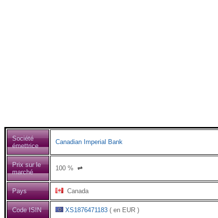
Société
Canadian Imperial Bank
émettrice
Prix sur le
100
%
⇌
marché
Pays
Canada
Code ISIN
XS1876471183
( en EUR )