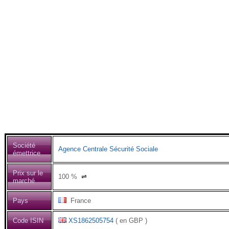
Société
Agence Centrale Sécurité Sociale
émettrice
Prix sur le
100
%
⇌
marché
Pays
France
Code ISIN
XS1862505754
( en GBP )