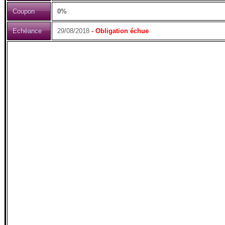
Coupon
0%
Echéance
29/08/2018
- Obligation échue