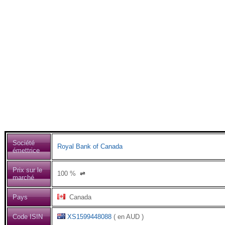
Société
Royal Bank of Canada
émettrice
Prix sur le
100
%
⇌
marché
Pays
Canada
Code ISIN
XS1599448088
( en AUD )