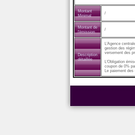
Montant
/
Minimal
Montant de
/
l'émission
L'Agence centrale
gestion des régim
versement des pr
Description
détaillée
L'Obligation émi
coupon de 0% pa
Le paiement des c