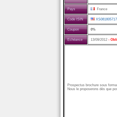
Pays
France
Code ISIN
XS081805717
Coupon
0%
Echéance
13/09/2012
- Obl
Prospectus brochure sous format
Nous le proposerons dès que pos