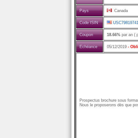
Pays
Canada
Code ISIN
USC7981974
Coupon
18.66%
par an ( 
Echéance
05/12/2019
- Obl
Prospectus brochure sous format
Nous le proposerons dès que pos