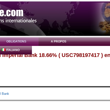
OBLIGATIONS
A PROPOS
ITALIANO
n Imperial Bank 18.66% ( USC798197417 ) e
l Bank