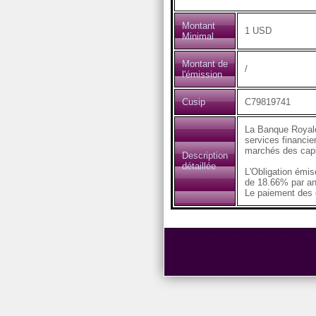
Montant
1 USD
Minimal
Montant de
/
l'émission
Cusip
C79819741
La Banque Royale
services financier
marchés des capi
Description
détaillée
L'Obligation émi
de 18.66% par an
Le paiement des c