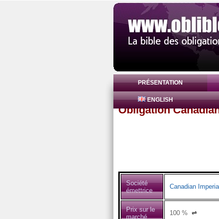
PRÉSENTATION
ENGLISH
Obligation Canadia
Société
Canadian Imperia
émettrice
Prix sur le
100
%
⇌
marché