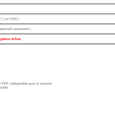
17
( en USD )
paiement semestriel )
igation échue
 PDF, indisponible pour le moment
sible