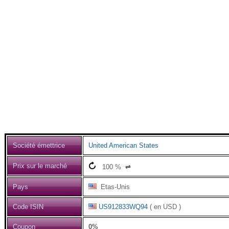
Société émettrice
United American States
Prix sur le marché
100
%
⇌
Pays
Etas-Unis
Code ISIN
US912833WQ94
( en USD )
Coupon
0%