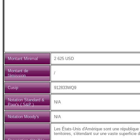
Montant Minimal
2 625 USD
Montant de
/
l'émission
Cusip
912833WQ9
Notation Standard &
N/A
Poor's ( S&P )
Notation Moody's
N/A
Les États-Unis d'Amérique sont une république fé
territoires, s'étendant sur une vaste superficie