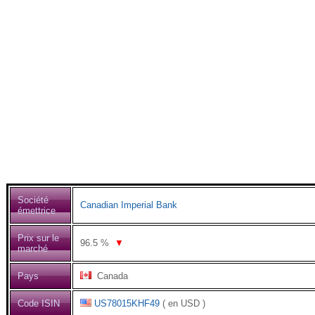
Société
Canadian Imperial Bank
émettrice
Prix sur le
96.5
%
▼
marché
Pays
Canada
Code ISIN
US78015KHF49
( en USD )