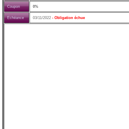
Coupon
0%
Echéance
03/11/2022
- Obligation échue