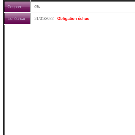
Coupon
0%
Echéance
31/01/2022
- Obligation échue