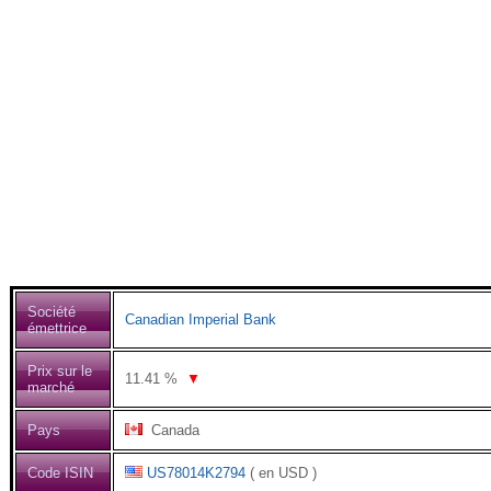
Société
Canadian Imperial Bank
émettrice
Prix sur le
11.41
%
▼
marché
Pays
Canada
Code ISIN
US78014K2794
( en USD )