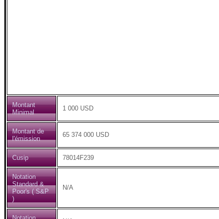
Montant
1 000 USD
Minimal
Montant de
65 374 000 USD
l'émission
Cusip
78014F239
Notation
Standard &
N/A
Poor's ( S&P
)
Notation