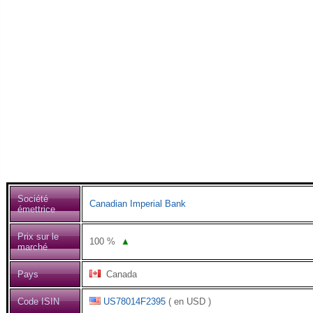
Société
Canadian Imperial Bank
émettrice
Prix sur le
100
%
▲
marché
Pays
Canada
Code ISIN
US78014F2395
( en USD )