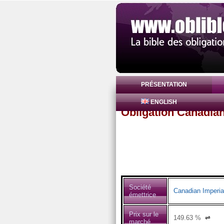
PRÉSENTATION
ENGLISH
Obligation Canadia
Société
Canadian Imperia
émettrice
Prix sur le
149.63
%
⇌
marché