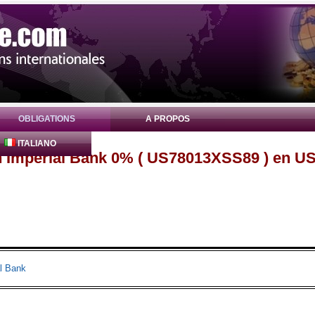
OBLIGATIONS
A PROPOS
ITALIANO
n Imperial Bank 0% ( US78013XSS89 ) en U
l Bank