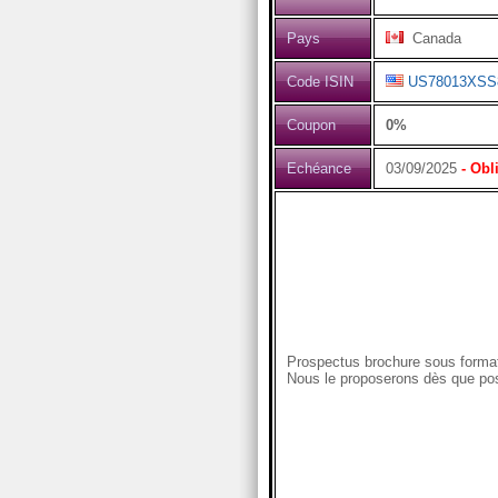
Pays
Canada
Code ISIN
US78013XSS
Coupon
0%
Echéance
03/09/2025
- Obl
Prospectus brochure sous format
Nous le proposerons dès que pos