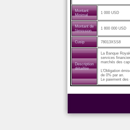
Montant
1 000 USD
Minimal
Montant de
1 800 000 USD
l'émission
Cusip
78013XSS8
La Banque Royale
services financier
marchés des capi
Description
détaillée
L'Obligation émi
de 0% par an.
Le paiement des c