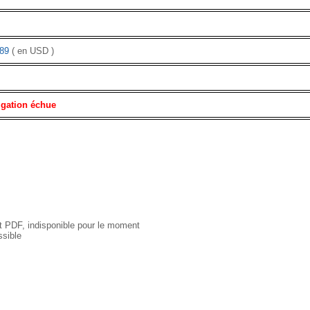
89
( en USD )
igation échue
 PDF, indisponible pour le moment
sible