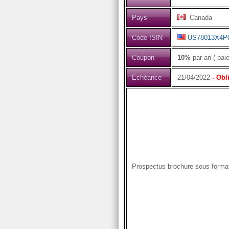
Pays
Canada
Code ISIN
US78013X4P
Coupon
10%
par an ( pai
Echéance
21/04/2022
- Obl
Prospectus brochure sous form