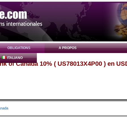
OBLIGATIONS
A PROPOS
ITALIANO
ank of Canada 10% ( US78013X4P00 ) en US
anada