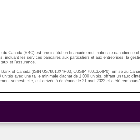
 du Canada (RBC) est une institution financière multinationale canadienne o
s, incluant les services bancaires aux particuliers et aux entreprises, la gesti
taux et l'assurance.
yal Bank of Canada (ISIN US78013X4P00, CUSIP 78013X4P0), émise au Cana
0 unités avec une taille minimale d'achat de 1 000 unités, offrant un taux d'in
ment semestrielle, est arrivée à échéance le 21 avril 2022 et a été rembour