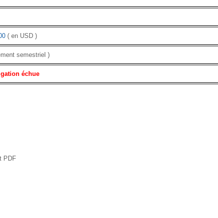
00
( en USD )
ement semestriel )
igation échue
at PDF