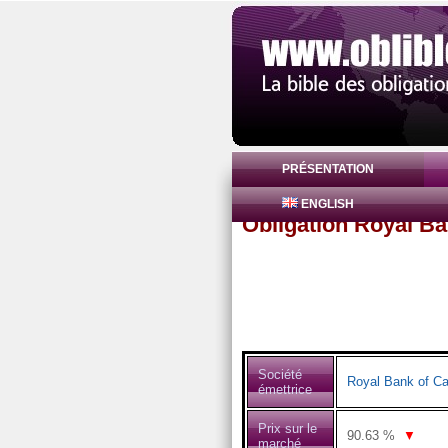
PRÉSENTATION
ENGLISH
Obligation Royal B
Société
Royal Bank of C
émettrice
Prix sur le
90.63
%
▼
marché