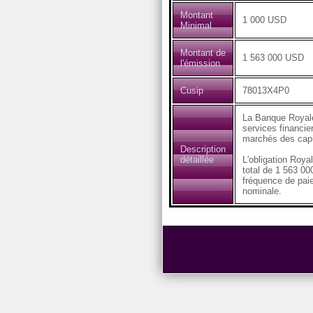
Montant
1 000 USD
Minimal
Montant de
1 563 000 USD
l'émission
Cusip
78013X4P0
La Banque Royale
services financier
marchés des capi
Description
détaillée
L'obligation Ro
total de 1 563 00
fréquence de paie
nominale.