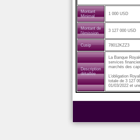
Montant
1 000 USD
Minimal
Montant de
3 127 000 USD
l'émission
Cusip
78012KZZ3
La Banque Royale
services financier
marchés des capi
Description
détaillée
L'obligation Roy
totale de 3 127 0
01/03/2022 et un