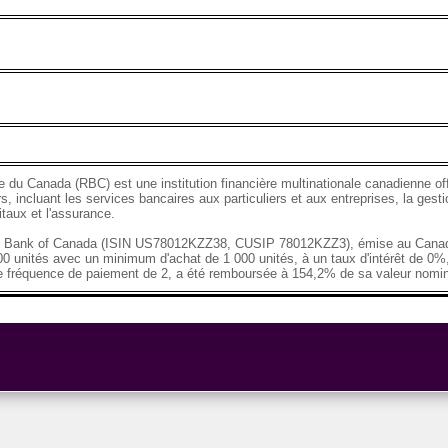
 du Canada (RBC) est une institution financière multinationale canadienne o
s, incluant les services bancaires aux particuliers et aux entreprises, la gesti
taux et l'assurance.
al Bank of Canada (ISIN US78012KZZ38, CUSIP 78012KZZ3), émise au Canada
00 unités avec un minimum d'achat de 1 000 unités, à un taux d'intérêt de 0%, 
e fréquence de paiement de 2, a été remboursée à 154,2% de sa valeur nomin