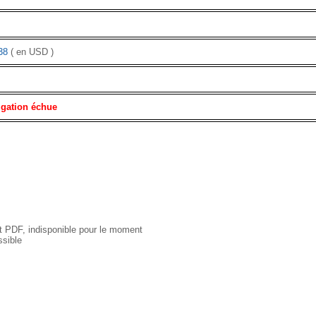
38
( en USD )
igation échue
 PDF, indisponible pour le moment
sible