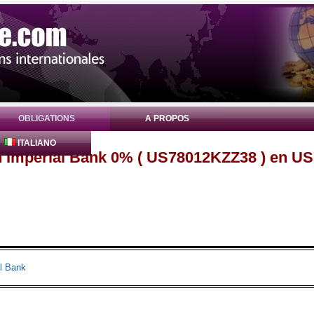
OBLIGATIONS
A PROPOS
ITALIANO
n Imperial Bank 0% ( US78012KZZ38 ) en U
l Bank