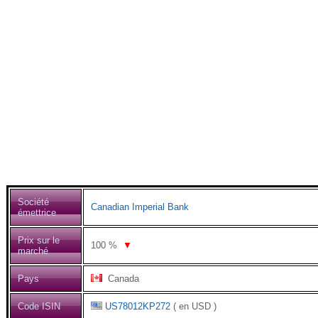
Société
Canadian Imperial Bank
émettrice
Prix sur le
100
%
▼
marché
Pays
Canada
Code ISIN
US78012KP272
( en USD )