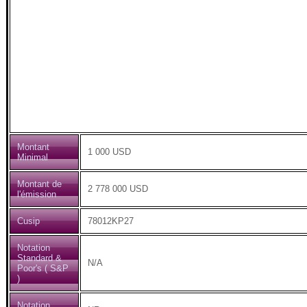
Montant
1 000 USD
Minimal
Montant de
2 778 000 USD
l'émission
Cusip
78012KP27
Notation
Standard &
N/A
Poor's ( S&P
)
Notation