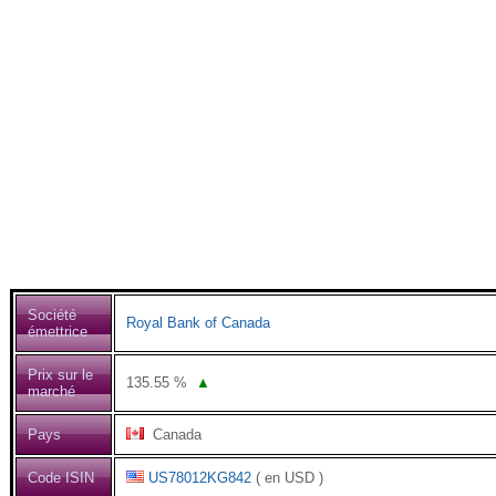
Société
Royal Bank of Canada
émettrice
Prix sur le
135.55
%
▲
marché
Pays
Canada
Code ISIN
US78012KG842
( en USD )