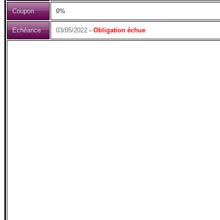
Coupon
0%
Echéance
03/05/2022
- Obligation échue