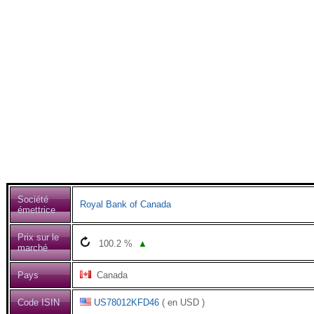
Société
Royal Bank of Canada
émettrice
Prix sur le
100.2
%
▲
marché
Pays
Canada
Code ISIN
US78012KFD46
( en USD )