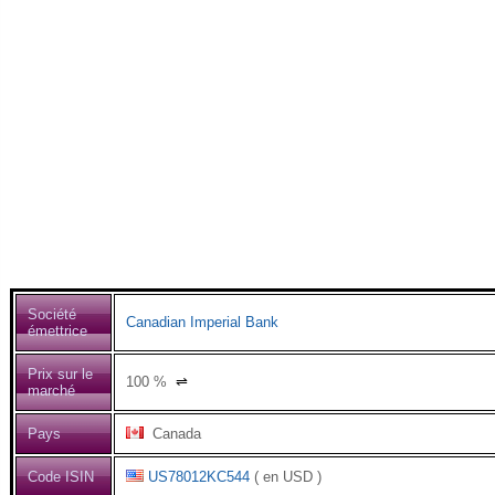
Société
Canadian Imperial Bank
émettrice
Prix sur le
100
%
⇌
marché
Pays
Canada
Code ISIN
US78012KC544
( en USD )