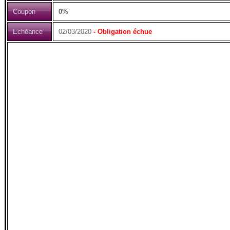
Coupon
0%
Echéance
02/03/2020
- Obligation échue