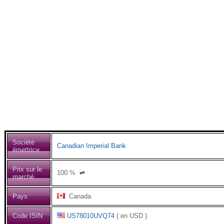
Société
Canadian Imperial Bank
émettrice
Prix sur le
100
%
⇌
marché
Pays
Canada
Code ISIN
US78010UVQ74
( en USD )