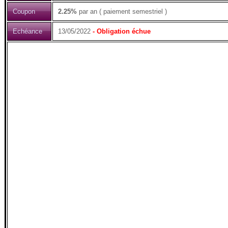
Coupon
2.25%
par an ( paiement semestriel )
Echéance
13/05/2022
- Obligation échue