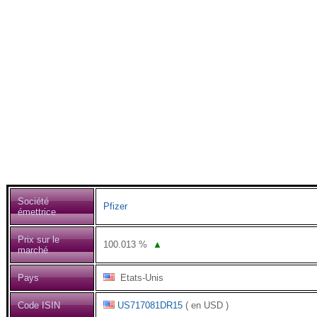
Société
Pfizer
émettrice
Prix sur le
100.013
%
▲
marché
Pays
Etats-Unis
Code ISIN
US717081DR15
( en USD )