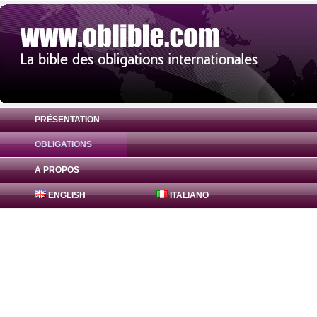
PRÉSENTATION
OBLIGATIONS
Obligation Fox America 21 8.875% ( US65
A PROPOS
ENGLISH
ITALIANO