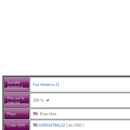
Société
Fox America 21
émettrice
Prix sur le
100
%
⇌
marché
Pays
Etas-Unis
Code ISIN
US652478AL22
( en USD )