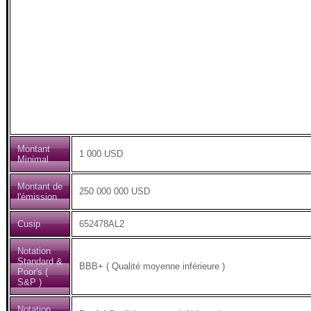
Montant
1 000 USD
Minimal
Montant de
250 000 000 USD
l'émission
Cusip
652478AL2
Notation
Standard &
BBB+ ( Qualité moyenne inférieure )
Poor's (
S&P )
Notation