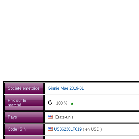
Société émettrice
Ginnie Mae 2019-31
Prix sur le
100
%
▲
marché
Pays
Etats-unis
Code ISIN
US36230LF619
( en USD )