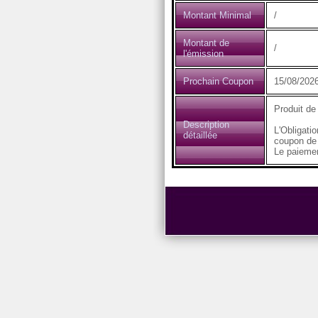
Montant Minimal
/
Montant de
/
l'émission
Prochain Coupon
15/08/2026
Produit de
Description
L'Obligati
détaillée
coupon de
Le paiemen