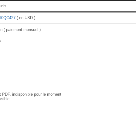
unis
10QC427
( en USD )
n ( paiement mensuel )
9
 PDF, indisponible pour le moment
sible