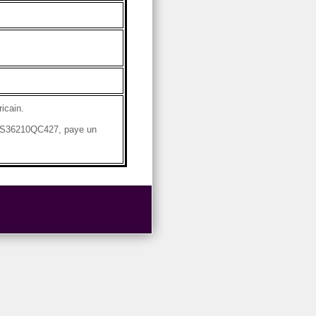
icain.
N US36210QC427, paye un