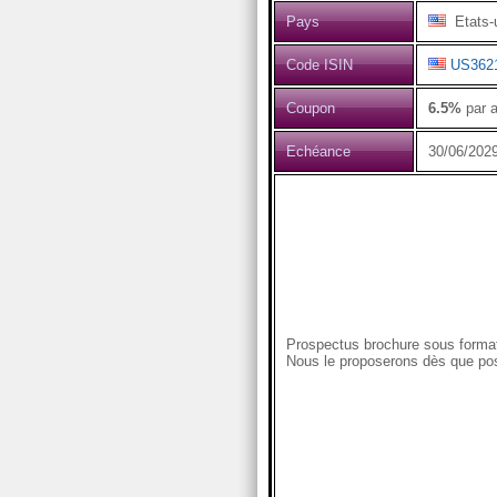
Pays
Etats-
Code ISIN
US362
Coupon
6.5%
par a
Echéance
30/06/202
Prospectus brochure sous format
Nous le proposerons dès que pos