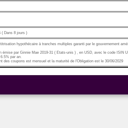
 ( Dans 8 jours )
 titrisation hypothécaire à tranches multiples garanti par le gouvernement amér
on émise par Ginnie Mae 2019-31 ( Etats-unis ) , en USD, avec le code ISI
 6.5% par an.
t des coupons est mensuel et la maturité de l'Obligation est le 30/06/2029