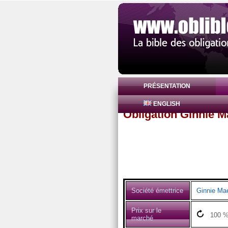
PRÉSENTATION
ENGLISH
Obligation Ginnie 
Société émettrice
Ginnie Ma
Prix sur le
100
marché