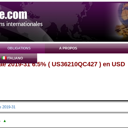
OBLIGATIONS
A PROPOS
ITALIANO
Mae 2019-31 6.5% ( US36210QC427 ) en USD
e 2019-31
%
▲