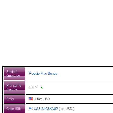
Société
Freddie Mac Bonds
émettrice
Prix sur le
100
%
▲
marché
Pays
Etats-Unis
Code ISIN
US3134G8KN82
( en USD )