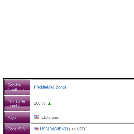
Société
FreddieMac Bonds
émettrice
Prix sur le
100
%
▲
marché
Pays
Etats-unis
Code ISIN
US3134G8B403
( en USD )