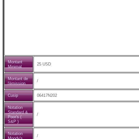
Montant
25 USD
Minimal
Montant de
/
l'émission
Cusip
06417N202
Notation
Standard &
/
Poor's (
S&P )
Notation
/
Moody's