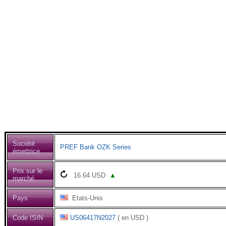
Société
PREF Bank OZK Series
émettrice
Prix sur le
16.64
USD
▲
marché
Pays
Etats-Unis
Code ISIN
US06417N2027
( en USD )