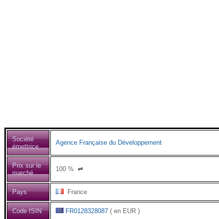
Société
Agence Française du Développement
émettrice
Prix sur le
100
%
⇌
marché
Pays
France
Code ISIN
FR0128328087
( en EUR )