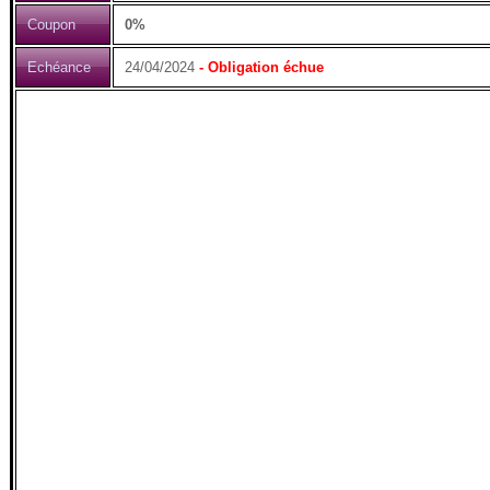
Coupon
0%
Echéance
24/04/2024
- Obligation échue