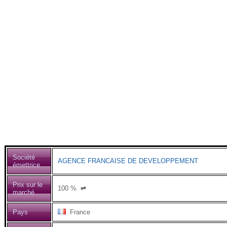
Société
AGENCE FRANCAISE DE DEVELOPPEMENT
émettrice
Prix sur le
100
%
⇌
marché
Pays
France