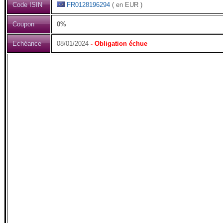
Code ISIN
FR0128196294
( en EUR )
Coupon
0%
Echéance
08/01/2024
- Obligation échue