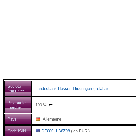
Société
Landesbank Hessen-Thueringen (Helaba)
émettrice
Prix sur le
100
%
⇌
marché
Pays
Allemagne
Code ISIN
DE000HLB8Z98
( en EUR )