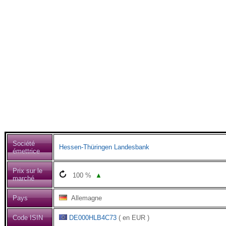
Société
Hessen-Thüringen Landesbank
émettrice
Prix sur le
100
%
▲
marché
Pays
Allemagne
Code ISIN
DE000HLB4C73
( en EUR )