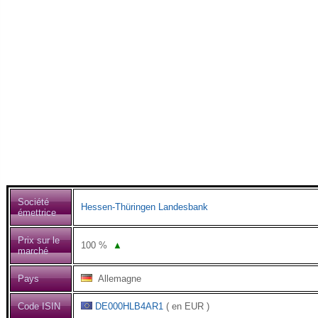
Société
Hessen-Thüringen Landesbank
émettrice
Prix sur le
100
%
▲
marché
Pays
Allemagne
Code ISIN
DE000HLB4AR1
( en EUR )