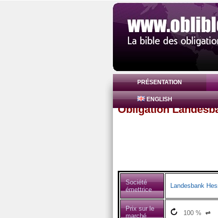
PRÉSENTATION
ENGLISH
Obligation Landesb
Société
Landesbank Hess
émettrice
Prix sur le
100
%
⇌
marché