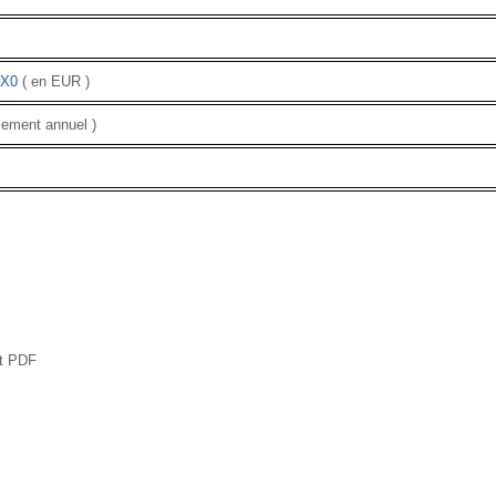
X0
( en EUR )
iement annuel )
at PDF