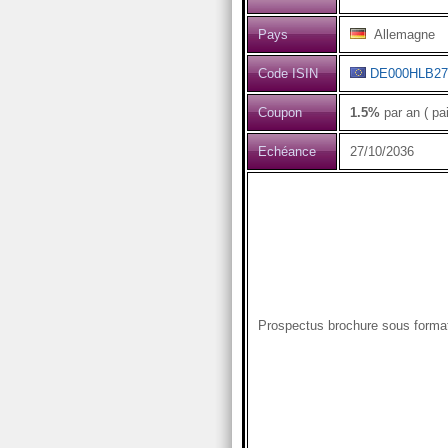
Pays
Allemagne
Code ISIN
DE000HLB27
Coupon
1.5%
par an ( pa
Echéance
27/10/2036
Prospectus brochure sous form