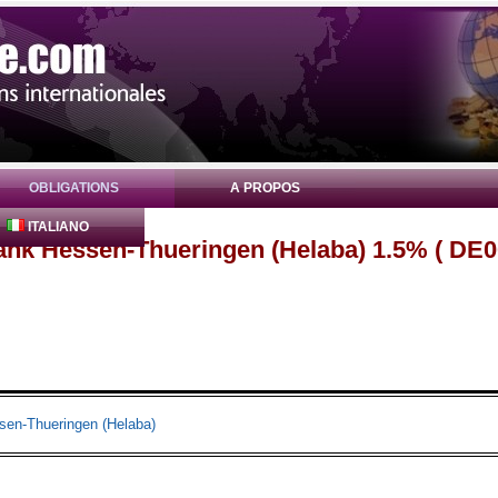
OBLIGATIONS
A PROPOS
ITALIANO
ank Hessen-Thueringen (Helaba) 1.5% ( D
en-Thueringen (Helaba)