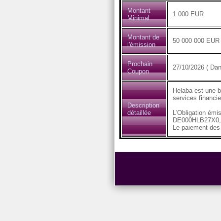
Montant
1 000 EUR
Minimal
Montant de
50 000 000 EUR
l'émission
Prochain
27/10/2026 ( Dan
Coupon
Helaba est une b
services financie
Description
détaillée
L'Obligation émi
DE000HLB27X0, 
Le paiement des 