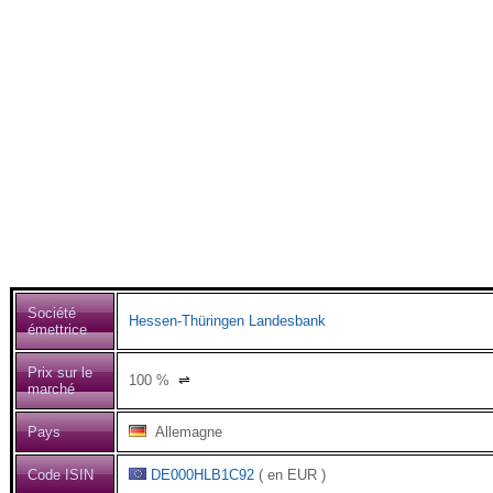
Société
Hessen-Thüringen Landesbank
émettrice
Prix sur le
100
%
⇌
marché
Pays
Allemagne
Code ISIN
DE000HLB1C92
( en EUR )