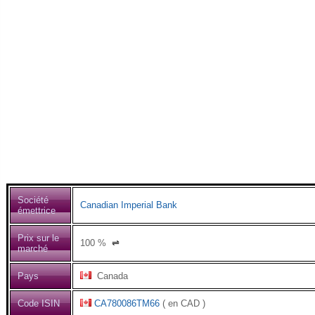
Société
Canadian Imperial Bank
émettrice
Prix sur le
100
%
⇌
marché
Pays
Canada
Code ISIN
CA780086TM66
( en CAD )