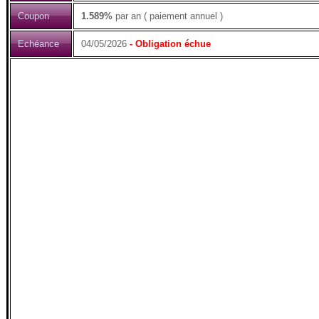
Coupon
1.589%
par an ( paiement annuel )
Echéance
04/05/2026
- Obligation échue