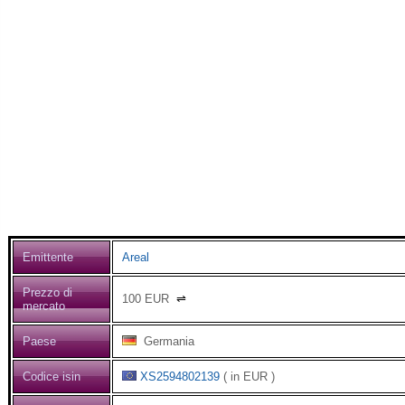
Emittente
Areal
Prezzo di
100
EUR
⇌
mercato
Paese
Germania
Codice isin
XS2594802139
( in EUR )