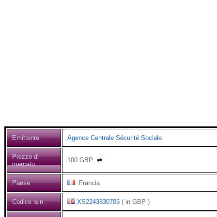
Emittente
Agence Centrale Sécurité Sociale
Prezzo di
100
GBP
⇌
mercato
Paese
Francia
Codice isin
XS2243830705
( in GBP )